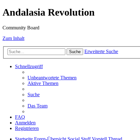
Andalasia Revolution
Community Board
Zum Inhalt
Erweiterte Suche
Suche
Schnellzugriff
Unbeantwortete Themen
Aktive Themen
Suche
Das Team
FAQ
Anmelden
Registrieren
Startseite
Foren-Übersicht
Social Stuff
Vorstell Thread