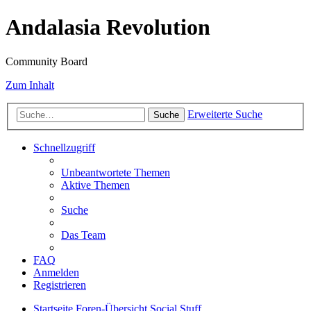
Andalasia Revolution
Community Board
Zum Inhalt
Erweiterte Suche
Suche
Schnellzugriff
Unbeantwortete Themen
Aktive Themen
Suche
Das Team
FAQ
Anmelden
Registrieren
Startseite
Foren-Übersicht
Social Stuff