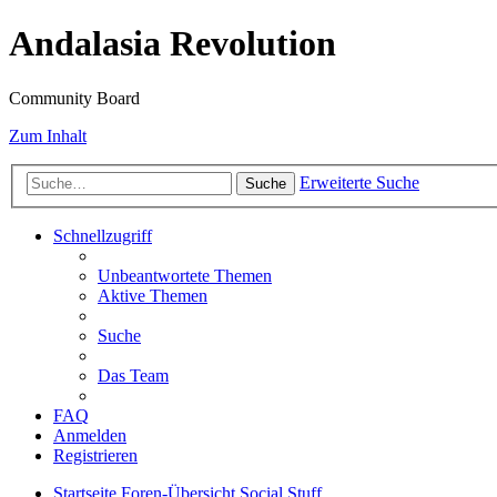
Andalasia Revolution
Community Board
Zum Inhalt
Erweiterte Suche
Suche
Schnellzugriff
Unbeantwortete Themen
Aktive Themen
Suche
Das Team
FAQ
Anmelden
Registrieren
Startseite
Foren-Übersicht
Social Stuff