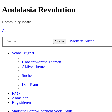
Andalasia Revolution
Community Board
Zum Inhalt
Erweiterte Suche
Suche
Schnellzugriff
Unbeantwortete Themen
Aktive Themen
Suche
Das Team
FAQ
Anmelden
Registrieren
Startseite
Foren-Übersicht
Social Stuff