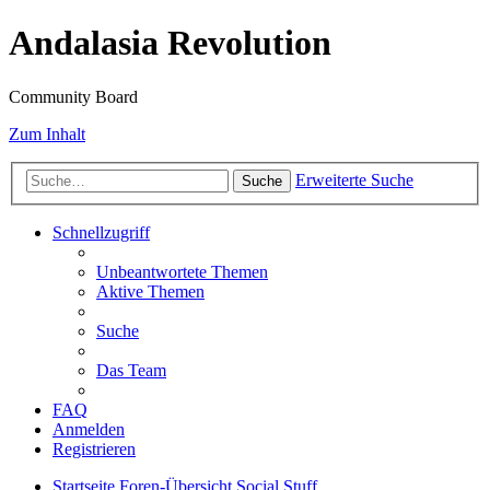
Andalasia Revolution
Community Board
Zum Inhalt
Erweiterte Suche
Suche
Schnellzugriff
Unbeantwortete Themen
Aktive Themen
Suche
Das Team
FAQ
Anmelden
Registrieren
Startseite
Foren-Übersicht
Social Stuff