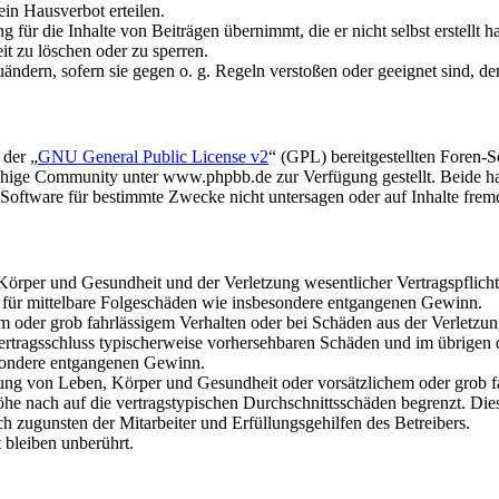
in Hausverbot erteilen.
für die Inhalte von Beiträgen übernimmt, die er nicht selbst erstellt 
it zu löschen oder zu sperren.
uändern, sofern sie gegen o. g. Regeln verstoßen oder geeignet sind, 
 der „
GNU General Public License v2
“ (GPL) bereitgestellten Foren
hige Community unter www.phpbb.de zur Verfügung gestellt. Beide hab
oftware für bestimmte Zwecke nicht untersagen oder auf Inhalte frem
rper und Gesundheit und der Verletzung wesentlicher Vertragspflichten
ch für mittelbare Folgeschäden wie insbesondere entgangenen Gewinn.
em oder grob fahrlässigem Verhalten oder bei Schäden aus der Verletz
i Vertragsschluss typischerweise vorhersehbaren Schäden und im übrigen
besondere entgangenen Gewinn.
ng von Leben, Körper und Gesundheit oder vorsätzlichem oder grob fah
e nach auf die vertragstypischen Durchschnittsschäden begrenzt. Dies
h zugunsten der Mitarbeiter und Erfüllungsgehilfen des Betreibers.
bleiben unberührt.