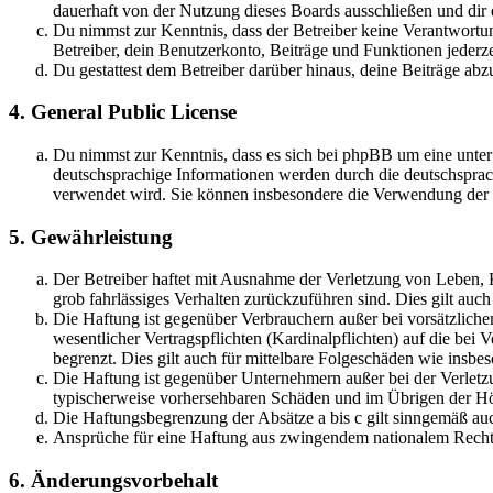
dauerhaft von der Nutzung dieses Boards ausschließen und dir e
Du nimmst zur Kenntnis, dass der Betreiber keine Verantwortung 
Betreiber, dein Benutzerkonto, Beiträge und Funktionen jederze
Du gestattest dem Betreiber darüber hinaus, deine Beiträge abz
4. General Public License
Du nimmst zur Kenntnis, dass es sich bei phpBB um eine unter
deutschsprachige Informationen werden durch die deutschsprac
verwendet wird. Sie können insbesondere die Verwendung der S
5. Gewährleistung
Der Betreiber haftet mit Ausnahme der Verletzung von Leben, Kö
grob fahrlässiges Verhalten zurückzuführen sind. Dies gilt au
Die Haftung ist gegenüber Verbrauchern außer bei vorsätzlich
wesentlicher Vertragspflichten (Kardinalpflichten) auf die be
begrenzt. Dies gilt auch für mittelbare Folgeschäden wie ins
Die Haftung ist gegenüber Unternehmern außer bei der Verletzu
typischerweise vorhersehbaren Schäden und im Übrigen der Höh
Die Haftungsbegrenzung der Absätze a bis c gilt sinngemäß auc
Ansprüche für eine Haftung aus zwingendem nationalem Recht 
6. Änderungsvorbehalt