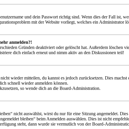
Benutzername und dein Passwort richtig sind. Wenn dies der Fall ist, w
igurationsproblem mit der Website vorliegt, welches ein Administrator l
t mehr anmelden?!
rschieden Gründen deaktiviert oder gelöscht hat. Außerdem löschen vie
triere dich einfach erneut und nimm aktiv an den Diskussionen teil!
 nicht wieder mitteilen, du kannst es jedoch zurücksetzen. Dies machs
 dich schnell wieder anmelden können.
ückzusetzen, so wende dich an die Board-Administration.
en“ nicht auswählst, wirst du nur für eine Sitzung angemeldet. Dies
Angemeldet bleiben“ beim Anmelden auswählen. Dies ist nicht empfehle
Verfügung steht, dann wurde sie vermutlich von der Board-Administratio