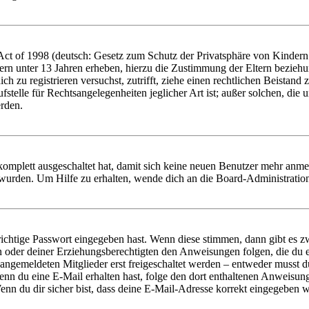
t of 1998 (deutsch: Gesetz zum Schutz der Privatsphäre von Kindern i
ern unter 13 Jahren erheben, hierzu die Zustimmung der Eltern bezieh
dich zu registrieren versuchst, zutrifft, ziehe einen rechtlichen Beista
stelle für Rechtsangelegenheiten jeglicher Art ist; außer solchen, die
erden.
 komplett ausgeschaltet hat, damit sich keine neuen Benutzer mehr anm
 wurden. Um Hilfe zu erhalten, wende dich an die Board-Administratio
richtige Passwort eingegeben hast. Wenn diese stimmen, dann gibt es
ern oder deiner Erziehungsberechtigten den Anweisungen folgen, die du e
 angemeldeten Mitglieder erst freigeschaltet werden – entweder musst du
. Wenn du eine E-Mail erhalten hast, folge den dort enthaltenen Anweis
nn du dir sicher bist, dass deine E-Mail-Adresse korrekt eingegeben w