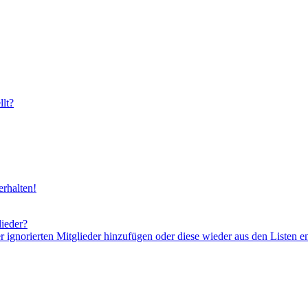
lt?
rhalten!
lieder?
er ignorierten Mitglieder hinzufügen oder diese wieder aus den Listen e