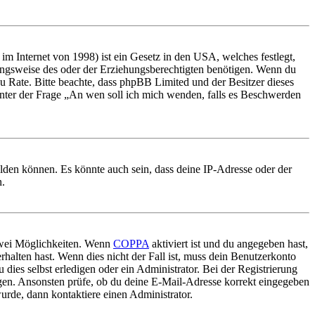
m Internet von 1998) ist ein Gesetz in den USA, welches festlegt,
ungsweise des oder der Erziehungsberechtigten benötigen. Wenn du
nd zu Rate. Bitte beachte, dass phpBB Limited und der Besitzer dieses
 unter der Frage „An wen soll ich mich wenden, falls es Beschwerden
elden können. Es könnte auch sein, dass deine IP-Adresse oder der
n.
 zwei Möglichkeiten. Wenn
COPPA
aktiviert ist und du angegeben hast,
rhalten hast. Wenn dies nicht der Fall ist, muss dein Benutzerkonto
 dies selbst erledigen oder ein Administrator. Bei der Registrierung
ungen. Ansonsten prüfe, ob du deine E-Mail-Adresse korrekt eingegeben
urde, dann kontaktiere einen Administrator.