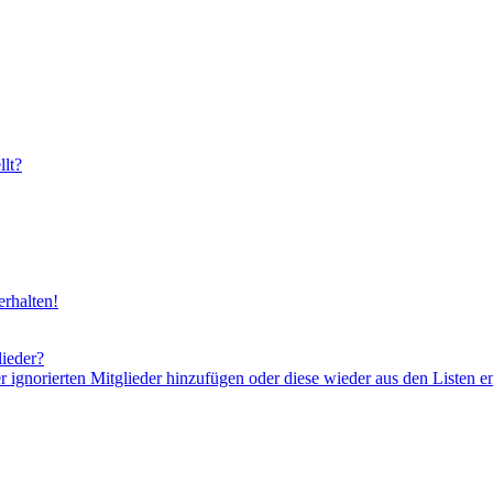
lt?
rhalten!
lieder?
er ignorierten Mitglieder hinzufügen oder diese wieder aus den Listen e