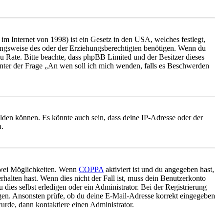
m Internet von 1998) ist ein Gesetz in den USA, welches festlegt,
ungsweise des oder der Erziehungsberechtigten benötigen. Wenn du
nd zu Rate. Bitte beachte, dass phpBB Limited und der Besitzer dieses
 unter der Frage „An wen soll ich mich wenden, falls es Beschwerden
elden können. Es könnte auch sein, dass deine IP-Adresse oder der
n.
 zwei Möglichkeiten. Wenn
COPPA
aktiviert ist und du angegeben hast,
rhalten hast. Wenn dies nicht der Fall ist, muss dein Benutzerkonto
 dies selbst erledigen oder ein Administrator. Bei der Registrierung
ungen. Ansonsten prüfe, ob du deine E-Mail-Adresse korrekt eingegeben
urde, dann kontaktiere einen Administrator.