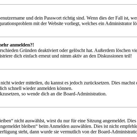
Benutzername und dein Passwort richtig sind. Wenn dies der Fall ist, w
igurationsproblem mit der Website vorliegt, welches ein Administrator l
t mehr anmelden?!
rschieden Gründen deaktiviert oder gelöscht hat. Außerdem löschen vie
triere dich einfach erneut und nimm aktiv an den Diskussionen teil!
 nicht wieder mitteilen, du kannst es jedoch zurücksetzen. Dies machs
 dich schnell wieder anmelden können.
ückzusetzen, so wende dich an die Board-Administration.
en“ nicht auswählst, wirst du nur für eine Sitzung angemeldet. Dies
Angemeldet bleiben“ beim Anmelden auswählen. Dies ist nicht empfehle
Verfügung steht, dann wurde sie vermutlich von der Board-Administratio