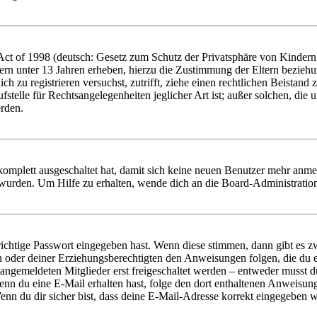
t of 1998 (deutsch: Gesetz zum Schutz der Privatsphäre von Kindern i
ern unter 13 Jahren erheben, hierzu die Zustimmung der Eltern bezieh
dich zu registrieren versuchst, zutrifft, ziehe einen rechtlichen Beista
stelle für Rechtsangelegenheiten jeglicher Art ist; außer solchen, die
erden.
 komplett ausgeschaltet hat, damit sich keine neuen Benutzer mehr anm
 wurden. Um Hilfe zu erhalten, wende dich an die Board-Administratio
richtige Passwort eingegeben hast. Wenn diese stimmen, dann gibt es
ern oder deiner Erziehungsberechtigten den Anweisungen folgen, die du e
 angemeldeten Mitglieder erst freigeschaltet werden – entweder musst du
. Wenn du eine E-Mail erhalten hast, folge den dort enthaltenen Anweis
nn du dir sicher bist, dass deine E-Mail-Adresse korrekt eingegeben w