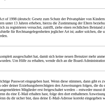
t of 1998 (deutsch: Gesetz zum Schutz der Privatsphäre von Kindern i
ern unter 13 Jahren erheben, hierzu die Zustimmung der Eltern bezieh
dich zu registrieren versuchst, zutrifft, ziehe einen rechtlichen Beista
stelle für Rechtsangelegenheiten jeglicher Art ist; außer solchen, die
erden.
 komplett ausgeschaltet hat, damit sich keine neuen Benutzer mehr anm
 wurden. Um Hilfe zu erhalten, wende dich an die Board-Administratio
richtige Passwort eingegeben hast. Wenn diese stimmen, dann gibt es
ern oder deiner Erziehungsberechtigten den Anweisungen folgen, die du e
 angemeldeten Mitglieder erst freigeschaltet werden – entweder musst du
. Wenn du eine E-Mail erhalten hast, folge den dort enthaltenen Anweis
nn du dir sicher bist, dass deine E-Mail-Adresse korrekt eingegeben w