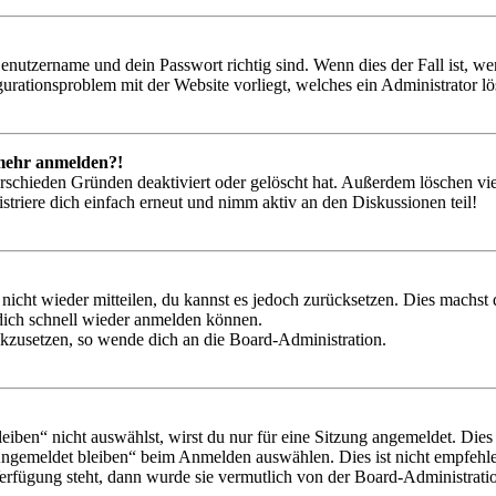
Benutzername und dein Passwort richtig sind. Wenn dies der Fall ist, w
igurationsproblem mit der Website vorliegt, welches ein Administrator l
t mehr anmelden?!
rschieden Gründen deaktiviert oder gelöscht hat. Außerdem löschen vie
triere dich einfach erneut und nimm aktiv an den Diskussionen teil!
 nicht wieder mitteilen, du kannst es jedoch zurücksetzen. Dies machs
 dich schnell wieder anmelden können.
ückzusetzen, so wende dich an die Board-Administration.
en“ nicht auswählst, wirst du nur für eine Sitzung angemeldet. Dies
Angemeldet bleiben“ beim Anmelden auswählen. Dies ist nicht empfehle
Verfügung steht, dann wurde sie vermutlich von der Board-Administratio