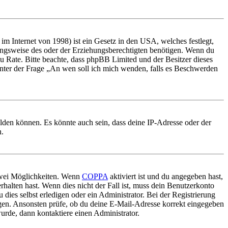
m Internet von 1998) ist ein Gesetz in den USA, welches festlegt,
ungsweise des oder der Erziehungsberechtigten benötigen. Wenn du
nd zu Rate. Bitte beachte, dass phpBB Limited und der Besitzer dieses
 unter der Frage „An wen soll ich mich wenden, falls es Beschwerden
elden können. Es könnte auch sein, dass deine IP-Adresse oder der
n.
 zwei Möglichkeiten. Wenn
COPPA
aktiviert ist und du angegeben hast,
rhalten hast. Wenn dies nicht der Fall ist, muss dein Benutzerkonto
 dies selbst erledigen oder ein Administrator. Bei der Registrierung
ungen. Ansonsten prüfe, ob du deine E-Mail-Adresse korrekt eingegeben
urde, dann kontaktiere einen Administrator.