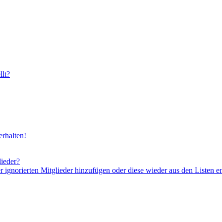
lt?
rhalten!
lieder?
er ignorierten Mitglieder hinzufügen oder diese wieder aus den Listen e