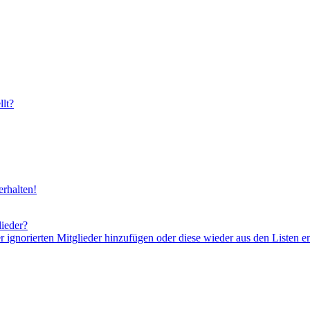
lt?
rhalten!
lieder?
er ignorierten Mitglieder hinzufügen oder diese wieder aus den Listen e