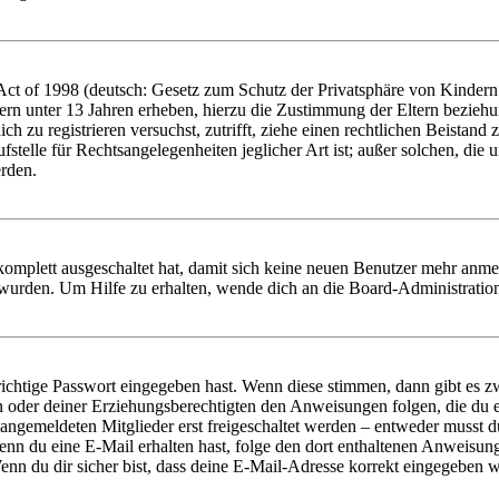
t of 1998 (deutsch: Gesetz zum Schutz der Privatsphäre von Kindern i
ern unter 13 Jahren erheben, hierzu die Zustimmung der Eltern bezieh
dich zu registrieren versuchst, zutrifft, ziehe einen rechtlichen Beista
stelle für Rechtsangelegenheiten jeglicher Art ist; außer solchen, die
erden.
 komplett ausgeschaltet hat, damit sich keine neuen Benutzer mehr anm
 wurden. Um Hilfe zu erhalten, wende dich an die Board-Administratio
richtige Passwort eingegeben hast. Wenn diese stimmen, dann gibt es
ern oder deiner Erziehungsberechtigten den Anweisungen folgen, die du e
 angemeldeten Mitglieder erst freigeschaltet werden – entweder musst du
. Wenn du eine E-Mail erhalten hast, folge den dort enthaltenen Anweis
nn du dir sicher bist, dass deine E-Mail-Adresse korrekt eingegeben w