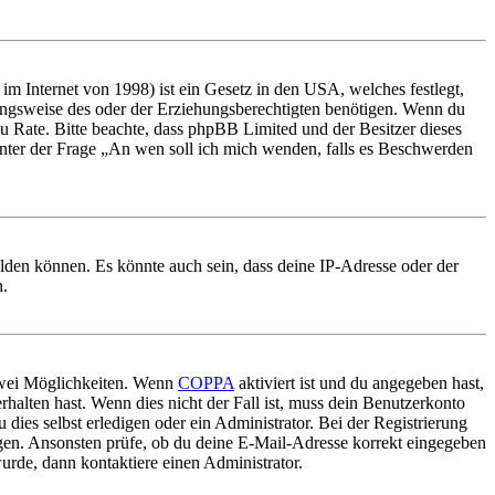
m Internet von 1998) ist ein Gesetz in den USA, welches festlegt,
ungsweise des oder der Erziehungsberechtigten benötigen. Wenn du
nd zu Rate. Bitte beachte, dass phpBB Limited und der Besitzer dieses
 unter der Frage „An wen soll ich mich wenden, falls es Beschwerden
elden können. Es könnte auch sein, dass deine IP-Adresse oder der
n.
 zwei Möglichkeiten. Wenn
COPPA
aktiviert ist und du angegeben hast,
rhalten hast. Wenn dies nicht der Fall ist, muss dein Benutzerkonto
 dies selbst erledigen oder ein Administrator. Bei der Registrierung
ungen. Ansonsten prüfe, ob du deine E-Mail-Adresse korrekt eingegeben
urde, dann kontaktiere einen Administrator.