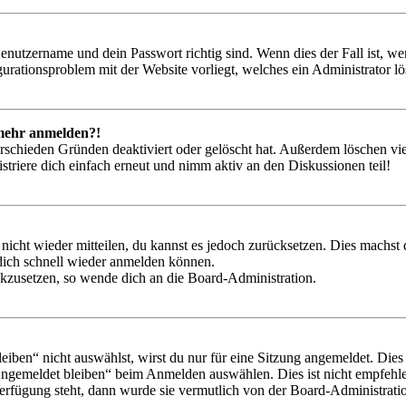
Benutzername und dein Passwort richtig sind. Wenn dies der Fall ist, w
igurationsproblem mit der Website vorliegt, welches ein Administrator l
t mehr anmelden?!
rschieden Gründen deaktiviert oder gelöscht hat. Außerdem löschen vie
triere dich einfach erneut und nimm aktiv an den Diskussionen teil!
 nicht wieder mitteilen, du kannst es jedoch zurücksetzen. Dies machs
 dich schnell wieder anmelden können.
ückzusetzen, so wende dich an die Board-Administration.
en“ nicht auswählst, wirst du nur für eine Sitzung angemeldet. Dies
Angemeldet bleiben“ beim Anmelden auswählen. Dies ist nicht empfehle
Verfügung steht, dann wurde sie vermutlich von der Board-Administratio